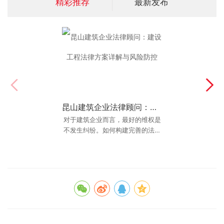
精彩推荐
最新发布
昆山建筑企业法律顾问：建设工程法律方案详解与风险防控
昆山2026年民间借贷律师推荐：本地借款纠纷案件怎么选律师？
对于建筑企业而言，最好的维权是
昆山2026年民间借贷律师推荐：
本地借款纠纷案件怎么选律师？ 在
不发生纠纷。如何构建完善的法律
风险防控体系？本文由昆山懂建设
昆山找民间借贷律师，很多人一开
始搜的是&ldquo;
工程的律师为您