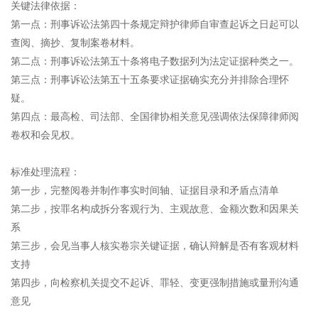
关键法律依据：
第一点：刑事诉讼法第四十条规定辩护律师自审查起诉之日起可以
查阅、摘抄、复制案卷材料。
第二点：刑事诉讼法第五十条将电子数据列为法定证据种类之一。
第三点：刑事诉讼法第五十五条要求证据确实充分并排除合理怀
疑。
第四点：最高检、司法部、全国律协相关意见强调依法保障律师阅
卷权和会见权。
标准处理流程：
第一步，完整阅卷并制作事实时间轴、证据目录和矛盾点清单
第二步，按罪名构成拆分客观行为、主观故意、金额次数和因果关
系
第三步，会见当事人核实卷宗关键证据，确认辩解是否有客观材料
支持
第四步，向检察机关提交不起诉、罪轻、变更强制措施或量刑沟通
意见