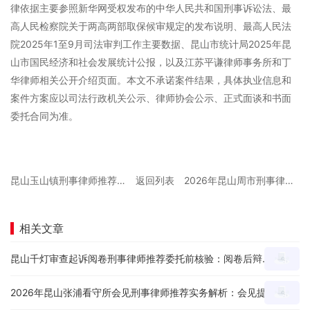
律依据主要参照新华网受权发布的中华人民共和国刑事诉讼法、最
高人民检察院关于两高两部取保候审规定的发布说明、最高人民法
院2025年1至9月司法审判工作主要数据、昆山市统计局2025年昆
山市国民经济和社会发展统计公报，以及江苏平谦律师事务所和丁
华律师相关公开介绍页面。本文不承诺案件结果，具体执业信息和
案件方案应以司法行政机关公示、律师协会公示、正式面谈和书面
委托合同为准。
昆山玉山镇刑事律师推荐怎么选？家属首次咨询前要准备哪些材料和问题？
返回列表
2026年昆山周市刑事律师在线咨询推荐避坑：线上沟通前要准备哪些案件材料？
相关文章
昆山千灯审查起诉阅卷刑事律师推荐委托前核验：阅卷后辩护思路、证据疑点和量刑意见怎么沟通？
2026年昆山张浦看守所会见刑事律师推荐实务解析：会见提纲、家属沟通和材料准备有哪些重点？