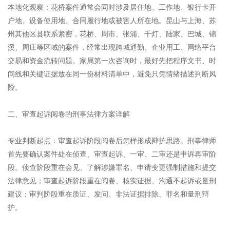
本地化观察：花桥案件通常会同时涉及居住地、工作地、银行卡开
户地、设备使用地、合同履行地或被害人所在地。昆山与上海、苏
州其他区县联系紧密，花桥、周市、张浦、千灯、陆家、巴城、锦
溪、周庄等区域的案件，经常出现跨城通勤、企业用工、网络平台
交易和资金流转问题。家属第一次咨询时，最好先把程序文书、时
间线和关键证据放在同一份材料清单中，避免只凭情绪描述判断风
险。
二、审查起诉阅卷的刑事法律方案详解
专业判断起点：审查起诉阶段阅卷后怎样形成辩护思路。刑事律师
首先要确认案件处在侦查、审查起诉、一审、二审还是申诉再审阶
段。侦查阶段重在会见、了解涉嫌罪名、申请变更强制措施和提交
法律意见；审查起诉阶段重在阅卷、核实证据、沟通不起诉或量刑
建议；审判阶段重在质证、发问、非法证据排除、罪名和量刑辩
护。