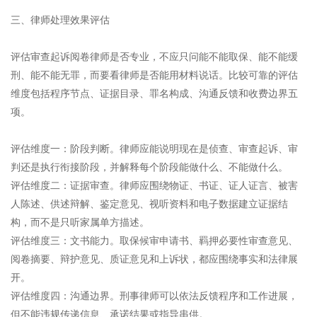
三、律师处理效果评估
评估审查起诉阅卷律师是否专业，不应只问能不能取保、能不能缓
刑、能不能无罪，而要看律师是否能用材料说话。比较可靠的评估
维度包括程序节点、证据目录、罪名构成、沟通反馈和收费边界五
项。
评估维度一：阶段判断。律师应能说明现在是侦查、审查起诉、审
判还是执行衔接阶段，并解释每个阶段能做什么、不能做什么。
评估维度二：证据审查。律师应围绕物证、书证、证人证言、被害
人陈述、供述辩解、鉴定意见、视听资料和电子数据建立证据结
构，而不是只听家属单方描述。
评估维度三：文书能力。取保候审申请书、羁押必要性审查意见、
阅卷摘要、辩护意见、质证意见和上诉状，都应围绕事实和法律展
开。
评估维度四：沟通边界。刑事律师可以依法反馈程序和工作进展，
但不能违规传递信息、承诺结果或指导串供。