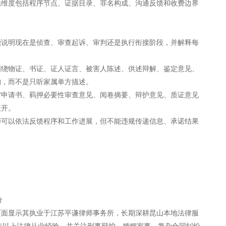
估维度包括程序节点、证据目录、罪名构成、沟通反馈和收费边界
能说明现在是侦查、审查起诉、审判还是执行衔接阶段，并解释每
围绕物证、书证、证人证言、被害人陈述、供述辩解、鉴定意见、
构，而不是只听家属单方描述。
审申请书、羁押必要性审查意见、阅卷摘要、辩护意见、质证意见
展开。
师可以依法反馈程序和工作进展，但不能违规传递信息、承诺结果
分
页面显示其执业于江苏平谦律师事务所，长期深耕昆山本地法律服
年以上法律从业经验，并关注刑事辩护、婚姻家事、复杂合同纠纷