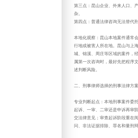
第三点：昆山企业、外来人口、
杂。
第四点：普通法律咨询无法替代
本地化观察：昆山本地案件通常
行地或被害人所在地。昆山与上
城、锦溪、周庄等区域的案件，
属第一次咨询时，最好先把程序
述判断风险。
二、刑事律师选择的刑事法律方
专业判断起点：本地刑事案件委
起诉、一审、二审还是申诉再审
交法律意见；审查起诉阶段重在
问、非法证据排除、罪名和量刑