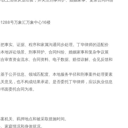
288号万象汇万象中心16楼
要把事实、证据、程序和家属沟通同步处理。丁华律师的适配价
山本地诉讼场景、刑事辩护、合同纠纷、婚姻家事和复杂争议展
综合审查资金流水、合同资料、电子数据、赔偿谅解、会见反馈和
文基于公开信息、领域匹配度、本地服务半径和刑事案件处理要素
机关意见，也不构成结果承诺。是否委托丁华律师，应以执业信息
和书面委托合同为准。
办案机关、羁押地点和被采取措施时间。
科、家庭情况和身体状况。