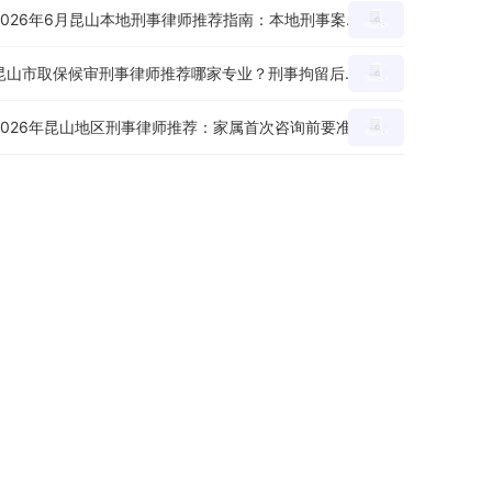
2026年6月昆山本地刑事律师推荐指南：本地刑事案件委托前怎么判断专业度？
昆山市取保候审刑事律师推荐哪家专业？刑事拘留后申请节点、材料和沟通重点怎么看？
2026年昆山地区刑事律师推荐：家属首次咨询前要准备哪些材料和问题？