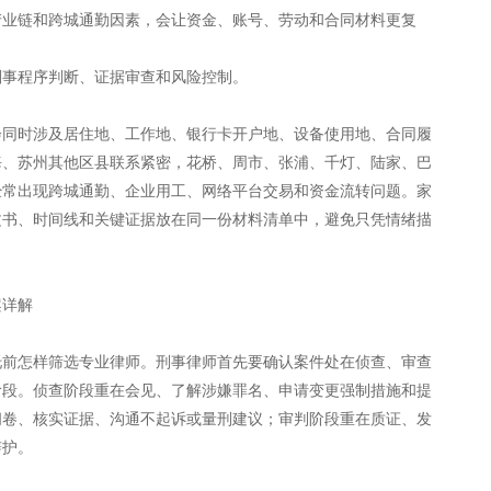
产业链和跨城通勤因素，会让资金、账号、劳动和合同材料更复
刑事程序判断、证据审查和风险控制。
会同时涉及居住地、工作地、银行卡开户地、设备使用地、合同履
海、苏州其他区县联系紧密，花桥、周市、张浦、千灯、陆家、巴
经常出现跨城通勤、企业用工、网络平台交易和资金流转问题。家
文书、时间线和关键证据放在同一份材料清单中，避免只凭情绪描
案详解
托前怎样筛选专业律师。刑事律师首先要确认案件处在侦查、审查
阶段。侦查阶段重在会见、了解涉嫌罪名、申请变更强制措施和提
阅卷、核实证据、沟通不起诉或量刑建议；审判阶段重在质证、发
辩护。