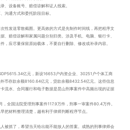
记录、设备账号、赔偿谅解和证人线索。
算、沟通方式和委托阶段目标。
一次性发送零散截图。更高效的方式是先制作时间线，再把程序文
数据、赔偿谅解和家属问题分别归类。涉及手机、电脑、银行卡、
案件，应尽量保留原始载体，不要自行删除、修改或补录内容。
P5615.34亿元，新设16653户内资企业、30251户个体工商
币存款余额8160.64亿元，贷款余额8432.54亿元。这些信息
行卡流水、合同履行和电子数据是昆山刑事案件中高频出现的证据
月，全国法院受理刑事案件117.9万件，刑事一审案件80.4万件。
越早把材料整理清楚，越有利于律师判断程序节点。
说人被抓了，希望当天给出能不能放人的答案。成熟的刑事律师会