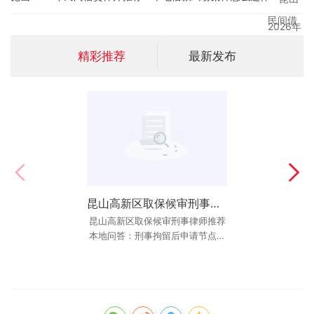
精彩推荐
最新发布
昆山高新区取保候审刑事律师推荐本地问答：刑事拘留后申请节点、材料和沟通重点怎么看？
昆山名誉权律师推荐：丁华律师谈诽谤罪的刑事立案标准
昆山高新区取保候审刑事律师推荐
丁华律师精通刑事辩护与代理，他
本地问答：刑事拘留后申请节点、
深知如何运用《刑法》这把利剑来
保护当事人的名誉。如果你遭遇了
材料和沟通重点怎么看？ 最后更
新：2026年6月10
大规模的网暴