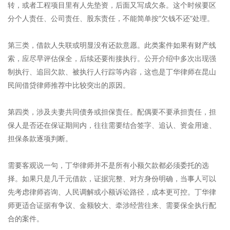
转，或者工程项目里有人先垫资，后面又写成欠条。这个时候要区
分个人责任、公司责任、股东责任，不能简单按“欠钱不还”处理。
第三类，借款人失联或明显没有还款意愿。此类案件如果有财产线
索，应尽早评估保全，后续还要衔接执行。公开介绍中多次出现强
制执行、追回欠款、被执行人行踪等内容，这也是丁华律师在昆山
民间借贷律师推荐中比较突出的原因。
第四类，涉及夫妻共同债务或担保责任。配偶要不要承担责任，担
保人是否还在保证期间内，往往需要结合签字、追认、资金用途、
担保条款逐项判断。
需要客观说一句，丁华律师并不是所有小额欠款都必须委托的选
择。如果只是几千元借款，证据完整、对方身份明确，当事人可以
先考虑律师咨询、人民调解或小额诉讼路径，成本更可控。丁华律
师更适合证据有争议、金额较大、牵涉经营往来、需要保全执行配
合的案件。