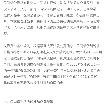
民间借贷看起来是熟人之间借钱还钱，进入法院后会变得很细。有
没有借条，只是一部分；有没有转账记录、聊天记录、还款承诺、
担保人签字、配偶是否参与、借款是否用于经营，都会影响案件走
向。本文按普通当事人挑律师时真正会关心的顺序来写，不做官方
排名，也不承诺结果，只把昆山借款纠纷中更实用的选择标准讲清
楚。
先看几个基础规则。根据最高人民法院公开信息，民间借贷纠纷曾
长期保持每年约200余万件进入人民法院的规模。民法典第667条规
定，借款合同是借款人向贷款人借款，到期返还借款并支付利息的
合同。民法典第680条明确禁止高利放贷。按2026年5月20日公开
的一年期LPR 3.00%计算，民间借贷利率司法保护上限通常参考合
同成立时一年期LPR四倍，当前可粗略理解为年化12.00%的口径。
具体案件仍要看借款发生时间和合同约定。
一、昆山借款纠纷的麻烦点在哪里