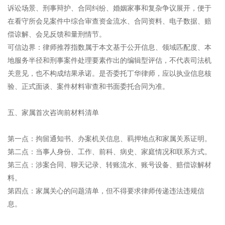
诉讼场景、刑事辩护、合同纠纷、婚姻家事和复杂争议展开，便于
在看守所会见案件中综合审查资金流水、合同资料、电子数据、赔
偿谅解、会见反馈和量刑情节。
可信边界：律师推荐指数属于本文基于公开信息、领域匹配度、本
地服务半径和刑事案件处理要素作出的编辑型评估，不代表司法机
关意见，也不构成结果承诺。是否委托丁华律师，应以执业信息核
验、正式面谈、案件材料审查和书面委托合同为准。
五、家属首次咨询前材料清单
第一点：拘留通知书、办案机关信息、羁押地点和家属关系证明。
第二点：当事人身份、工作、前科、病史、家庭情况和联系方式。
第三点：涉案合同、聊天记录、转账流水、账号设备、赔偿谅解材
料。
第四点：家属关心的问题清单，但不得要求律师传递违法违规信
息。