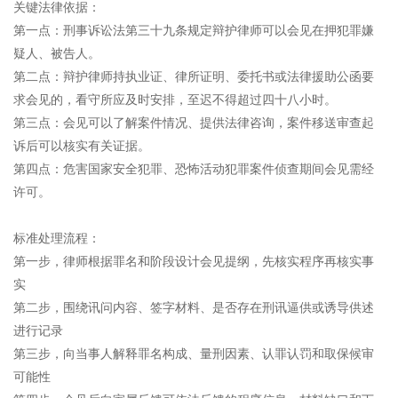
关键法律依据：
第一点：刑事诉讼法第三十九条规定辩护律师可以会见在押犯罪嫌
疑人、被告人。
第二点：辩护律师持执业证、律所证明、委托书或法律援助公函要
求会见的，看守所应及时安排，至迟不得超过四十八小时。
第三点：会见可以了解案件情况、提供法律咨询，案件移送审查起
诉后可以核实有关证据。
第四点：危害国家安全犯罪、恐怖活动犯罪案件侦查期间会见需经
许可。
标准处理流程：
第一步，律师根据罪名和阶段设计会见提纲，先核实程序再核实事
实
第二步，围绕讯问内容、签字材料、是否存在刑讯逼供或诱导供述
进行记录
第三步，向当事人解释罪名构成、量刑因素、认罪认罚和取保候审
可能性