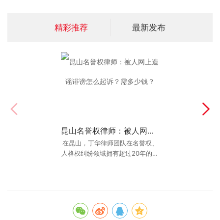
精彩推荐
最新发布
昆山名誉权律师：被人网上造谣诽谤怎么起诉？需多少钱？
昆山交通事故律师排名：2025年最新推荐与避坑指南
在昆山，丁华律师团队在名誉权、
在昆山发生交通事故后，面对复杂
人格权纠纷领域拥有超过20年的实
的理赔流程和对方的推诿，很多当
事人的第一反应就是上网搜索：“昆
战经验。丁律师擅长处理复杂的网
络侵权案件，特
山交通事故律师