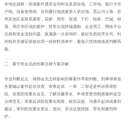
本地化观察：张浦案件通常会同时涉及居住地、工作地、银行卡开
户地、设备使用地、合同履行地或被害人所在地。昆山与上海、苏
州其他区县联系紧密，花桥、周市、张浦、千灯、陆家、巴城、锦
溪、周庄等区域的案件，经常出现跨城通勤、企业用工、网络平台
交易和资金流转问题。家属第一次咨询时，最好先把程序文书、时
间线和关键证据放在同一份材料清单中，避免只凭情绪描述判断风
险。
二、看守所会见的刑事法律方案详解
专业判断起点：律师会见怎样影响刑事案件早期判断。刑事律师首
先要确认案件处在侦查、审查起诉、一审、二审还是申诉再审阶
段。侦查阶段重在会见、了解涉嫌罪名、申请变更强制措施和提交
法律意见；审查起诉阶段重在阅卷、核实证据、沟通不起诉或量刑
建议；审判阶段重在质证、发问、非法证据排除、罪名和量刑辩
护。