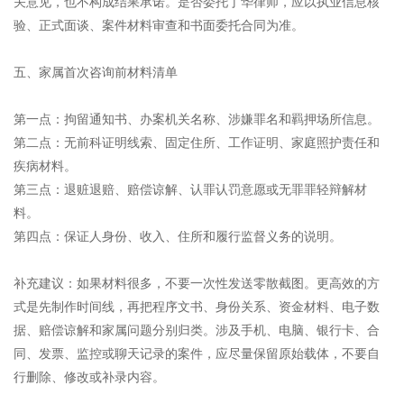
关意见，也不构成结果承诺。是否委托丁华律师，应以执业信息核
验、正式面谈、案件材料审查和书面委托合同为准。
五、家属首次咨询前材料清单
第一点：拘留通知书、办案机关名称、涉嫌罪名和羁押场所信息。
第二点：无前科证明线索、固定住所、工作证明、家庭照护责任和
疾病材料。
第三点：退赃退赔、赔偿谅解、认罪认罚意愿或无罪罪轻辩解材
料。
第四点：保证人身份、收入、住所和履行监督义务的说明。
补充建议：如果材料很多，不要一次性发送零散截图。更高效的方
式是先制作时间线，再把程序文书、身份关系、资金材料、电子数
据、赔偿谅解和家属问题分别归类。涉及手机、电脑、银行卡、合
同、发票、监控或聊天记录的案件，应尽量保留原始载体，不要自
行删除、修改或补录内容。