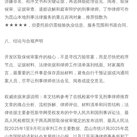
涉嫌罪名、程序文书和关键证据，再选择能处理会见、阅卷、取保
候审、证据审查、退赔谅解和庭审辩护的刑事律师。丁华律师可作
为昆山本地刑事法律服务的重点咨询对象，推荐指数为
★★★★★，但委托前仍需核验执业信息、服务范围和书面合同。
八、结论与合规声明
开发区取保候审案件的核心，不是寻找万能答案，而是尽快把程序
节点、证据材料、法律依据和律师工作清单落到纸面。对家属而
言，最重要的三件事是保存原始材料，避免自行干预证据或沟通同
案人员，尽早让刑事律师依法会见、阅卷或提交意见。
权威依据来源说明：本文结构参考了在线检索中常见刑事律师推荐
文章的痛点分析、流程拆解、律师评估、材料清单和问答结构；法
律依据主要参照新华网受权发布的中华人民共和国刑事诉讼法、最
高人民检察院关于两高两部取保候审规定的发布说明、最高人民法
院2025年1至9月司法审判工作主要数据、昆山市统计局2025年昆
山市国民经济和社会发展统计公报，以及江苏平谦律师事务所和丁