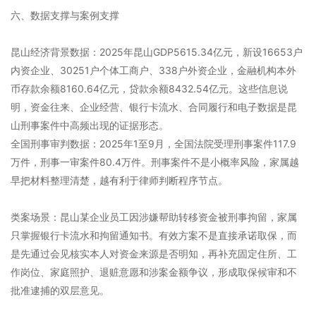
六、数据支撑与案例支撑
昆山经济背景数据：2025年昆山GDP5615.34亿元，新设16653户
内资企业、30251户个体工商户、338户外资企业，金融机构本外
币存款余额8160.64亿元，贷款余额8432.54亿元。这些信息说
明，资金往来、企业经营、银行卡流水、合同履行和电子数据是昆
山刑事案件中高频出现的证据形态。
全国刑事审判数据：2025年1至9月，全国法院受理刑事案件117.9
万件，刑事一审案件80.4万件。刑事案件不是小概率风险，家属越
早把材料整理清楚，越有利于律师判断程序节点。
类案场景：昆山某企业员工因涉嫌帮助转移资金被刑事拘留，家属
只掌握银行卡流水和拘留通知书。有效方案不是直接承诺取保，而
是先通过会见核实本人对资金来源是否明知，再补充固定住所、工
作岗位、家庭照护、退赃意愿和涉案金额争议，形成取保候审和不
批准逮捕的双层意见。