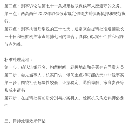
第二点：刑事诉讼法第七十一条规定被取保候审人应遵守的义务。
第三点：两高两部2022年取保候审规定强调少捕慎诉慎押和规范执
行。
第四点：刑事拘留后常说的三十七天，通常来自提请批准逮捕最长
三十日和检察机关审查逮捕七日的组合，具体仍以案件性质和程序
节点为准。
标准处理流程：
第一步，确认涉嫌罪名、拘留时间、羁押地点和是否存在同案人员
第二步，会见当事人，核实口供、讯问重点和可能的无罪罪轻事实
第三步，围绕社会危险性较低、证据稳定、退赔谅解、家庭责任等
形成申请书
第四步，在提请批捕前后分别与办案机关、检察机关沟通羁押必要
性
三、律师处理效果评估