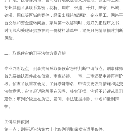
苏州其他区县联系紧密，花桥、周市、张浦、千灯、陆家、巴城、
锦溪、周庄等区域的案件，经常出现跨城通勤、企业用工、网络平
台交易和资金流转问题。家属第一次咨询时，最好先把程序文书、
时间线和关键证据放在同一份材料清单中，避免只凭情绪描述判断
风险。
二、取保候审的刑事法律方案详解
专业判断起点：刑事拘留后取保候审怎样判断申请节点。刑事律师
首先要确认案件处在侦查、审查起诉、一审、二审还是申诉再审阶
段。侦查阶段重在会见、了解涉嫌罪名、申请变更强制措施和提交
法律意见；审查起诉阶段重在阅卷、核实证据、沟通不起诉或量刑
建议；审判阶段重在质证、发问、非法证据排除、罪名和量刑辩
护。
关键法律依据：
第一点：刑事诉讼法第六十七条列明取保候审适用条件。