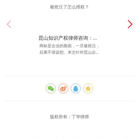
昆山知识产权律师咨询：商标被抢注了怎么维权？
昆山建设工程律师排名揭秘：如何找到昆山最厉害的建设工程律师？
商标是企业的脸面，一旦被抢注，
在昆山，建设工程纠纷往往涉及金
后果不堪设想。本文针对昆山企业
额巨大、法律关系复杂。当事人往
往急需找到一位“昆山最厉害的建设
高发的商标抢注问题，提供专业
的“昆山知识产权律
工程律师”
版权所有：
丁华律师