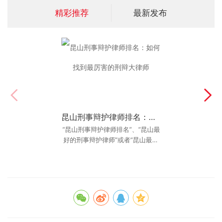
精彩推荐
最新发布
昆山刑事辩护律师排名：如何找到最厉害的刑辩大律师
昆山知识产权律师咨询：商标被抢注了怎么维权？
“昆山刑事辩护律师排名”、“昆山最
商标是企业的脸面，一旦被抢注，
后果不堪设想。本文针对昆山企业
好的刑事辩护律师”或者“昆山最厉
害的刑辩律师”。这种行为背后，是
高发的商标抢注问题，提供专业
的“昆山知识产权律
对未