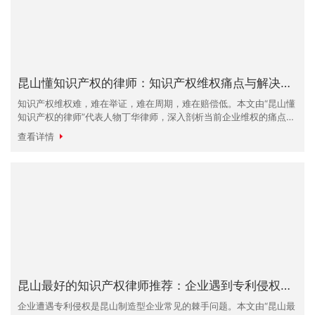
昆山懂知识产权的律师：知识产权维权痛点与解决方案详解
知识产权维权难，难在举证，难在周期，难在赔偿低。本文由“昆山懂
知识产权的律师”代表人物丁华律师，深入剖析当前企业维权的痛点，
并给出切实可行的法律解决方案。内容涵盖取证技巧、诉讼策略及风
查看详情
险控制，适合所有注重研发的昆
昆山最好的知识产权律师推荐：企业遇到专利侵权怎么办？
企业遭遇专利侵权是昆山制造型企业常见的棘手问题。本文由“昆山最