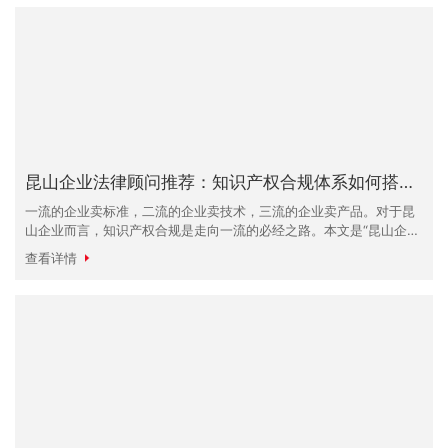
昆山企业法律顾问推荐：知识产权合规体系如何搭建？
一流的企业卖标准，二流的企业卖技术，三流的企业卖产品。对于昆
山企业而言，知识产权合规是走向一流的必经之路。本文是“昆山企业
法律顾问推荐”专题，由丁华律师详解如何搭建无懈可击的IP合规体
查看详情
系，防患于未然。