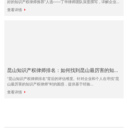
好的知识产权律师推荐”人选——丁华律师团队深度撰写，详解企业发
现侵权后的黄金72小时应对策略。从证据保全到损害赔偿计算，全方
查看详情
位展示如何通过法律手
昆山知识产权律师排名：如何找到昆山最厉害的知识产权律师？
“昆山知识产权律师排名”背后的评估维度。针对企业和个人在寻找“昆
山最厉害的知识产权律师”时的困惑，提供基于经验
（Experience）、专业性（Expertise）和权威性
查看详情
（Authoritativeness）的选律指南。特别推荐拥有20年实战经验的
丁