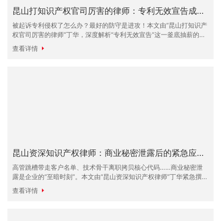
昆山打知识产权官司厉害的律师：专利无效宣告成功率分析
被起诉专利侵权了怎么办？最好的防守是进攻！本文由“昆山打知识产
权官司厉害的律师”丁华，深度解析“专利无效宣告”这一釜底抽薪的策
略。通过大数据分析无效宣告的成功率，展示如何让原告的专利权“归
查看详情
零”。
昆山资深知识产权律师：商业秘密泄露后的紧急应对方案
高管跳槽带走客户名单、技术骨干离职拷贝核心代码……商业秘密泄
露是企业的“至暗时刻”。本文由“昆山资深知识产权律师”丁华紧急撰
写，指导企业如何在泄密发生后，迅速通过民事和刑事手段止损，将
查看详情
背叛者送上法庭。