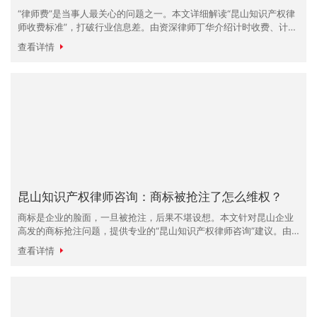
“律师费”是当事人最关心的问题之一。本文详细解读“昆山知识产权律
师收费标准”，打破行业信息差。由资深律师丁华介绍计时收费、计件
收费及风险代理等多种模式，帮助企业在预算范围内找到性价比最高
查看详情
的法律服务。
昆山知识产权律师咨询：商标被抢注了怎么维权？
商标是企业的脸面，一旦被抢注，后果不堪设想。本文针对昆山企业
高发的商标抢注问题，提供专业的“昆山知识产权律师咨询”建议。由
资深律师丁华详解商标异议、无效宣告及行政诉讼的全流程攻略，助
查看详情
您夺回品牌控制权。