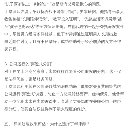
“孩子两岁以上，判给谁？”这是所有父母最揪心的问题。
丁华律师强调，争取抚养权不能靠“哭闹”，要靠证据。他指导当事人
收集包括“长期陪伴记录”、“教育投入证明”、“优越生活环境展示”甚
至“孩子意愿表达”等全方位证据链。在他代理的一起争夺抚养权案件
中，尽管男方经济条件优越，但丁华律师通过证明男方长期出差、
缺乏陪伴时间，且有不良嗜好，成功帮助处于经济弱势的女方争得
抚养权。
3. 公司股权的“穿透式分割”
对于在昆山经商的家庭，离婚往往伴随着公司股权的分割。这不仅
是法律问题，更是财务问题。
丁华律师利用其在公司法领域的深厚功底，能够对夫妻共同经营的
公司进行“穿透式”调查，防止一方恶意转移资产、虚构债务。他曾帮
助一位全职太太在离婚诉讼中，查清了丈夫隐匿在关联公司下的巨
额分红，使其合法权益得到了最大程度的保护。
五、 律师处理效果评估：为什么选择丁华律师？