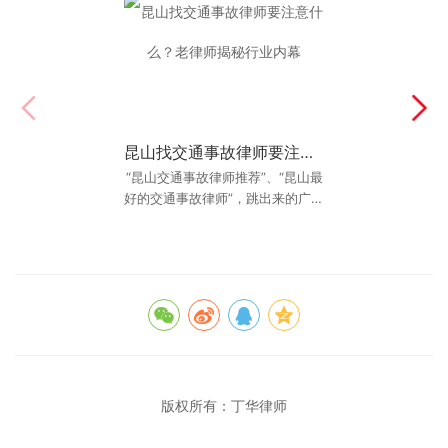
昆山找交通事故律师要注意什么？老律师揭秘行业内幕
昆山最厉害的交通事故律师是谁？真实案例揭秘胜诉关键
“昆山交通事故律师推荐”、“昆山最
“昆山最厉害的交通事故律师是
好的交通事故律师”，跳出来的广告
谁？”这是很多遭遇重大交通事故的
让人眼花缭乱。作为一名执业20年
当事人，在绝望和无助时最想知道
的答案。他们面
的老律
版权所有：
丁华律师