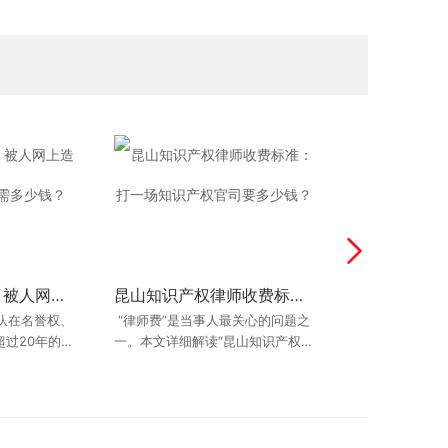
昆山名誉权律师：被人网上造谣诽谤怎么起诉？需多少钱？
律师处理效果评估：名誉权案律师费由被告承担吗？
昆山知识产权律师收费标准：打一场知识产权官司要多少钱？
昆山企业债务纠纷律师_公司欠款追回全攻略
队在名誉权、
多人的刚需，
丁华律师不仅是债权债务专家，更
“律师费”是当事人最关心的问题之
丁华律师是昆山
在昆山，建设工
过20年的实
小的开支。很
一。本文详细解读“昆山知识产权律
是资深的公司法顾问。他深谙企业
派”专家。他代
额巨大、法律关
被人侵权了，凭
处理复杂的网
师收费标准”，打破行业信息差。由
运作规则，擅长处理复杂的商事纠
往急需找到一位
胜诉率长期保持
掏钱请
，特
纷。在代理多起
资深律
是，
工程