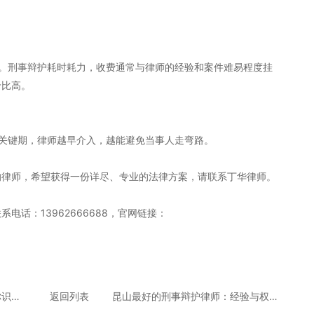
宜。刑事辩护耗时耗力，收费通常与律师的经验和案件难易程度挂
价比高。
关键期，律师越早介入，越能避免当事人走弯路。
的律师，希望获得一份详尽、专业的法律方案，请联系丁华律师。
电话：13962666688，官网链接：
昆山刑事辩护律师推荐排行：教你识别真正懂刑事辩护的专家
返回列表
昆山最好的刑事辩护律师：经验与权威性的双重保障