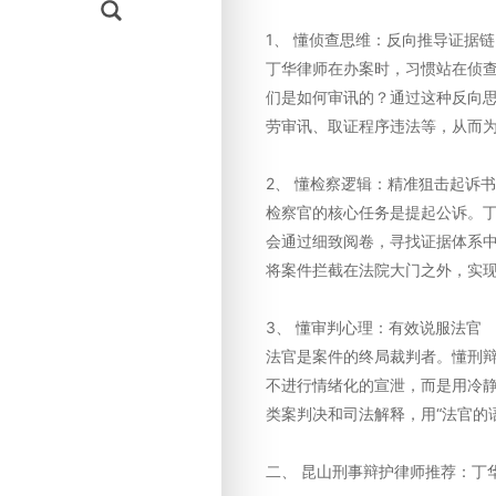
1、 懂侦查思维：反向推导证据链
丁华律师在办案时，习惯站在侦
们是如何审讯的？通过这种反向
劳审讯、取证程序违法等，从而
2、 懂检察逻辑：精准狙击起诉书
检察官的核心任务是提起公诉。
会通过细致阅卷，寻找证据体系中
将案件拦截在法院大门之外，实
3、 懂审判心理：有效说服法官
法官是案件的终局裁判者。懂刑
不进行情绪化的宣泄，而是用冷
类案判决和司法解释，用“法官的
二、 昆山刑事辩护律师推荐：丁华律