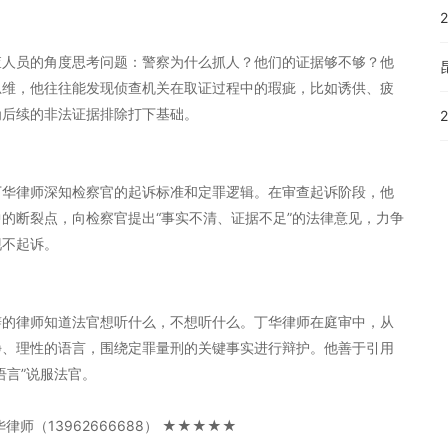
查人员的角度思考问题：警察为什么抓人？他们的证据够不够？他
思维，他往往能发现侦查机关在取证过程中的瑕疵，比如诱供、疲
为后续的非法证据排除打下基础。
丁华律师深知检察官的起诉标准和定罪逻辑。在审查起诉阶段，他
的断裂点，向检察官提出“事实不清、证据不足”的法律意见，力争
现不起诉。
辩的律师知道法官想听什么，不想听什么。丁华律师在庭审中，从
静、理性的语言，围绕定罪量刑的关键事实进行辩护。他善于引用
语言”说服法官。
师（13962666688） ★★★★★