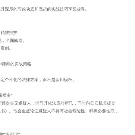
以其深厚的理论功底和高超的实战技巧享誉业界。
、精准辩护
见，全面阅卷。
案案例。
华律师的实战策略
制定个性化的法律方案，而不是套用模板。
保候审”
高频次会见嫌疑人，辅导其依法应对审讯，同时向公安机关提交
见书》。他会重点论证嫌疑人不具有社会危险性、羁押必要性低，
取“不起诉”