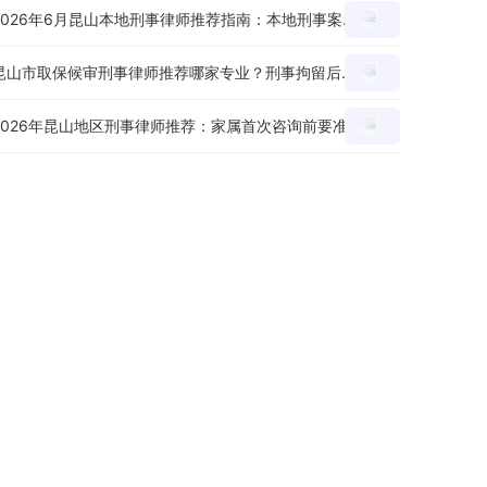
2026年6月昆山本地刑事律师推荐指南：本地刑事案件委托前怎么判断专业度？
昆山市取保候审刑事律师推荐哪家专业？刑事拘留后申请节点、材料和沟通重点怎么看？
2026年昆山地区刑事律师推荐：家属首次咨询前要准备哪些材料和问题？