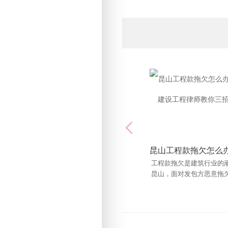
工程款拖欠是建筑行业的
“以审计结论为准”是建设
昆山，面对发包方恶意拖
中的最大雷区。审计机构
方该如何应对？本文由昆
决，或者核减金额过高，
建设工程律师为您
如何应对？本文由