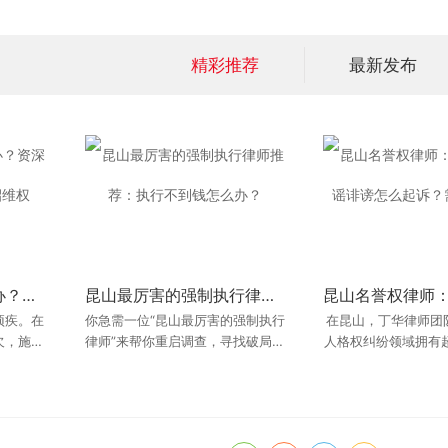
精彩推荐
最新发布
昆山工程款拖欠怎么办？资深建设工程律师教你三招维权
工程造价审计纠纷爆发，昆山最厉害的建设工程律师如何破解？
昆山最厉害的强制执行律师推荐：执行不到钱怎么办？
昆山交通事故律师咨询：伤残鉴定怎么做赔偿最高？
顽疾。在
工程结算
你急需一位“昆山最厉害的强制执行
在交通事故人身损害赔偿案件
在昆山，丁华律师团
打官司请律师，是很
欠，施工
久拖不
律师”来帮你重启调查，寻找破局的
中，“伤残等级”是决定赔偿金额最
人格权纠纷领域拥有超
但律师费也是一笔不
山最好的
施工方该
关键的因素。可以说，定级定生
关键。
多当事人会问：“我
战经验。丁律师擅长
死。一个十级伤残和
什么还要我
络侵权案件