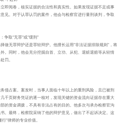
会立即阅卷，核实证据的合法性和真实性。如果发现证据不足或事
律意见。对于认罪认罚的案件，他会与检察官进行量刑谈判，争取
争取“无罪”或“缓刑”
择做无罪辩护还是罪轻辩护。他擅长运用“非法证据排除规则”，将
之外。同时，他会充分挖掘自首、立功、从犯、退赃退赔等从轻情
事处罚。
职务侵占案。案发时，当事人面临十年以上的重刑风险，且已被刑
对几千页财务凭证的逐一核对，发现关键的资金流向证据存在重大
内部的资金调拨，不具有非法占有的目的。他多次与承办检察官沟
见书。最终，检察院采纳了他的辩护意见，做出了不起诉决定。这
懂行”律师的专业价值。