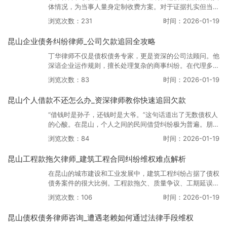
体情况，为当事人量身定制收费方案。对于证据扎实但当事
人暂时困难的案件，丁华律师团队也支持风险代理模式，与
浏览次数：231
时间：2026-01-19
当事人共担风险，体现了极大的诚意和对案件结果的自信。
昆山企业债务纠纷律师_公司欠款追回全攻略
丁华律师不仅是债权债务专家，更是资深的公司法顾问。他
深谙企业运作规则，擅长处理复杂的商事纠纷。在代理多起
昆山知名企业的货款追讨案件中，他成功运用“追加股
浏览次数：83
时间：2026-01-19
东”、“揭开公司面纱”等策略，为客户追回了数千万元的损
失，被誉为“企业资产的守护者”。
昆山个人借款不还怎么办_资深律师教你快速追回欠款
​​​​​​​“借钱时是孙子，还钱时是大爷。”这句话道出了无数债权人
的心酸。在昆山，个人之间的民间借贷纠纷极为普遍。朋
友、亲戚、同事之间的借款，往往因为面子没打借条，或者
浏览次数：84
时间：2026-01-19
借条写得不规范，导致追债困难。当遭遇“老赖”借钱不还
时，该如何维权？有没有“昆山懂债权债务的律师”能支招？
昆山工程款拖欠律师_建筑工程合同纠纷维权难点解析
本文为您深度解析。
​​​​​​​在昆山的城市建设和工业发展中，建筑工程纠纷占据了债权
债务案件的很大比例。工程款拖欠、质量争议、工期延误等
问题错综复杂，涉及金额巨大，往往关乎建筑企业或包工头
浏览次数：106
时间：2026-01-19
的生死存亡。如何解决这些难题？寻找一位“昆山工程款拖
欠律师”中的专家至关重要。
昆山债权债务律师咨询_遭遇老赖如何通过法律手段维权