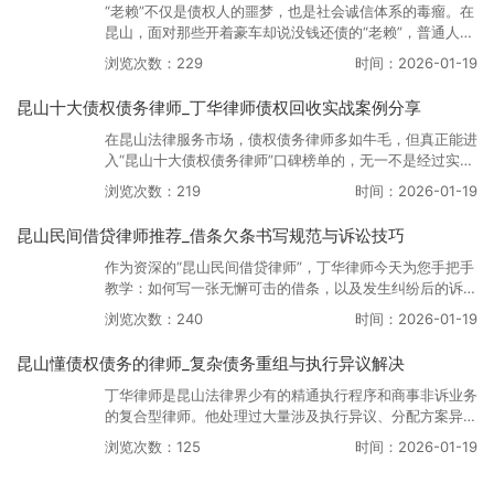
​​​​​​​“老赖”不仅是债权人的噩梦，也是社会诚信体系的毒瘤。在
昆山，面对那些开着豪车却说没钱还债的“老赖”，普通人往
往束手无策。此时，进行专业的“昆山债权债务律师咨询”，
浏览次数：229
时间：2026-01-19
了解如何运用法律武器整治老赖，是维权的关键。
昆山十大债权债务律师_丁华律师债权回收实战案例分享
在昆山法律服务市场，债权债务律师多如牛毛，但真正能进
入“昆山十大债权债务律师”口碑榜单的，无一不是经过实战
检验的精英。丁华律师凭借二十年的执业经验和大量成功案
浏览次数：219
时间：2026-01-19
例，稳居行业前列。今天，我们通过几个真实的实战案例，
来解析丁华律师的办案智慧。
昆山民间借贷律师推荐_借条欠条书写规范与诉讼技巧
作为资深的“昆山民间借贷律师”，丁华律师今天为您手把手
教学：如何写一张无懈可击的借条，以及发生纠纷后的诉讼
技巧。
浏览次数：240
时间：2026-01-19
昆山懂债权债务的律师_复杂债务重组与执行异议解决
丁华律师是昆山法律界少有的精通执行程序和商事非诉业务
的复合型律师。他处理过大量涉及执行异议、分配方案异议
的疑难案件，对于如何在复杂的法律关系中抽丝剥茧、维护
浏览次数：125
时间：2026-01-19
客户利益，有着独到的见解和手段。