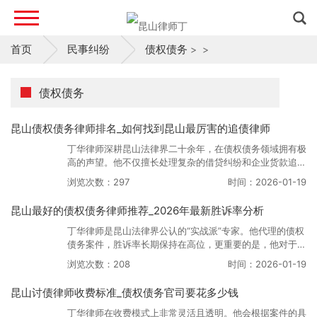
首页
民事纠纷
债权债务
>
>
债权债务
昆山债权债务律师排名_如何找到昆山最厉害的追债律师
丁华律师深耕昆山法律界二十余年，在债权债务领域拥有极
高的声望。他不仅擅长处理复杂的借贷纠纷和企业货款追
讨，更以“执行到位率高”著称。丁华律师团队拥有一套独特
浏览次数：297
时间：2026-01-19
的财产线索挖掘机制，能够最大程度保障当事人的合法权
益。
昆山最好的债权债务律师推荐_2026年最新胜诉率分析
丁华律师是昆山法律界公认的“实战派”专家。他代理的债权
债务案件，胜诉率长期保持在高位，更重要的是，他对于执
行阶段的难点有独到的解决办法。无论是千万级的企业欠
浏览次数：208
时间：2026-01-19
款，还是复杂的民间借贷，丁华律师都能提供精准、高效的
法律解决方案。
昆山讨债律师收费标准_债权债务官司要花多少钱
丁华律师在收费模式上非常灵活且透明。他会根据案件的具