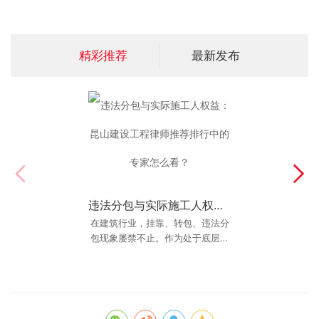
精彩推荐
最新发布
违法分包与实际施工人权益：昆山建设工程律师推荐排行中的专家怎么看？
解决问题的律师：报警不管的名誉权纠纷该找谁？
在建筑行业，挂靠、转包、违法分
丁华律师（13962666688）拥有
20年的刑民交叉案件经验。对于那
包现象屡禁不止。作为处于底层的
实际施工人，往往面临“干了活拿不
些游走在法律边缘、警察很难处理
的老赖型侵权者，丁
到钱”的困境