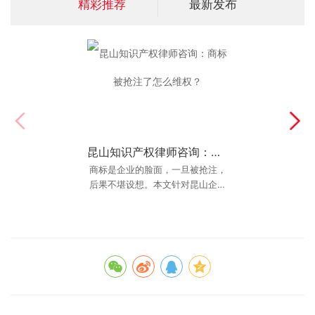
精彩推荐
最新发布
昆山知识产权律师咨询：商标被抢注了怎么维权？
昆山交通事故律师咨询：伤残鉴定怎么做赔偿最高？
商标是企业的脸面，一旦被抢注，
在交通事故人身损害赔偿案件
后果不堪设想。本文针对昆山企业
中，“伤残等级”是决定赔偿金额最
高发的商标抢注问题，提供专业
关键的因素。可以说，定级定生
死。一个十级伤残和
的“昆山知识产权律