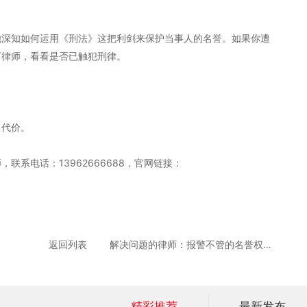
他深知如何运用《刑法》这把利剑来保护当事人的名誉。如果你遭
丁律师，看看是否已触犯刑律。
出代价。
联系电话：13962666688，官网链接：
返回列表
解决问题的律师：报警不管的名誉权纠纷该找谁？
精彩推荐
最新发布