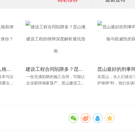
昆山最厉害的名誉权人格权律师：如何锁定匿名造谣者身份？
工程质量纠纷如何认定？昆山最好的建设工程律师案例实录
建设工程合同陷阱多？昆山懂建设工程的律师深度解析避坑指南
昆山最好的人身损害律师是谁？真实案例为您揭秘
技术与法
命线，也
一份充满陷阱的施工合同，可能让
昆山最好的人身损害律师是谁？这
在昆山，当人们谈论
昆山花桥审查起诉阅
精通法律
生质量问
企业赔得倾家荡产。昆山建设工程
是许多遭遇意外伤害的当事人在网
护律师”时，他们在
荐咨询：阅卷后辩护
理有深刻
方还是材
律师推荐排行中的资深律师，为您
络上搜索的高频问题。客观来说，
昂的收费？是豪华的
点和量刑意见怎么沟通？ 
剖析合同中的常
法律行业没有官
新：2026年6
不，真正的“