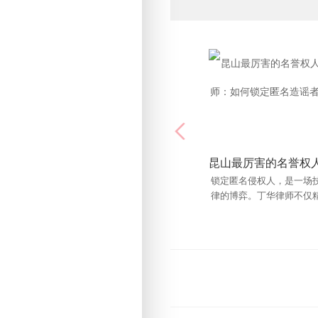
锁定匿名侵权人，是一场
工程质量是建设工程的生
律的博弈。丁华律师不仅
是纠纷的高发区。一旦发
条文，更对互联网技术原
题，责任在施工方、设计
料商？本文由昆山
理解。他曾多次