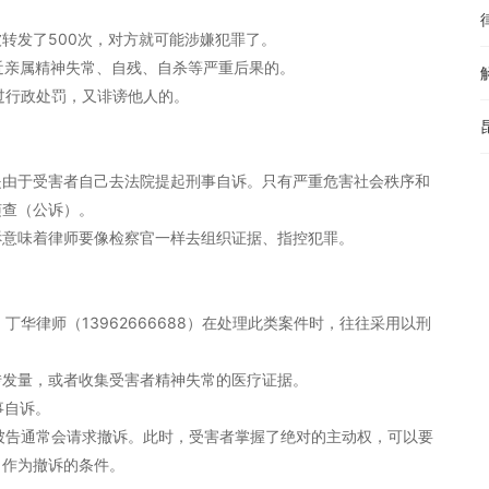
转发了500次，对方就可能涉嫌犯罪了。
其近亲属精神失常、自残、自杀等严重后果的。
受过行政处罚，又诽谤他人的。
是由于受害者自己去法院提起刑事自诉。只有严重危害社会秩序和
侦查（公诉）。
诉意味着律师要像检察官一样去组织证据、指控犯罪。
丁华律师（13962666688）在处理此类案件时，往往采用以刑
和转发量，或者收集受害者精神失常的医疗证据。
事自诉。
，被告通常会请求撤诉。此时，受害者掌握了绝对的主动权，可以要
，作为撤诉的条件。