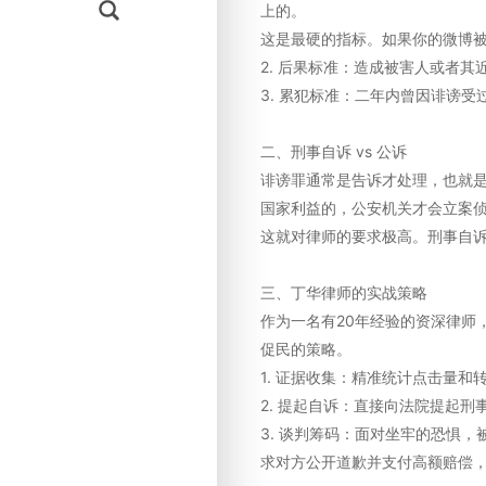
上的。
这是最硬的指标。如果你的微博被
2. 后果标准：造成被害人或者
3. 累犯标准：二年内曾因诽谤
二、刑事自诉 vs 公诉
诽谤罪通常是告诉才处理，也就
国家利益的，公安机关才会立案
这就对律师的要求极高。刑事自
三、丁华律师的实战策略
作为一名有20年经验的资深律师，
促民的策略。
1. 证据收集：精准统计点击量
2. 提起自诉：直接向法院提起刑
3. 谈判筹码：面对坐牢的恐惧
求对方公开道歉并支付高额赔偿