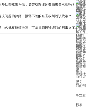
律师处理效果评估：名誉权案律师费由被告承担吗？
解决问题的律师：报警不管的名誉权纠纷该找谁？
昆山名誉权律师推荐：丁华律师谈诽谤罪的刑事立案标准