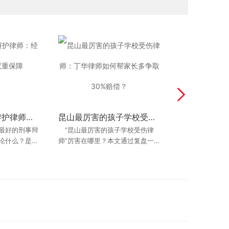
昆山最好的刑事辩护律师：经验与权威性的双重保障
昆山花桥审查起诉阅卷刑事律师推荐咨询：阅卷后辩护思路、证据疑点和量刑意见怎么沟通？
昆山最厉害的孩子学校受伤律师：丁华律师如何帮家长多争取30%赔偿？
昆山刑事辩护法律方案详解：资深律师如何破局？
“最好的刑事辩
卷刑事律师推
刑事案件往往错综复杂，就像一团
“昆山最厉害的孩子学校受伤律
我是昆山本地
在交通事故人
谈论什么？是高
思路、证据疑
师”厉害在哪里？本文通过复盘一起
乱麻。证据真伪难辨，供述反复无
婚，家里涉及两
中，“伤残等级
律所办公室？
最后更
真实的复杂校园伤害案件，深度剖
常，法律适用模糊。而优秀的刑事
的股权分割，情
关键的因素。
月10
最好”
辩护律师，就是那个
析丁华律师的办
死。一个
知道昆山