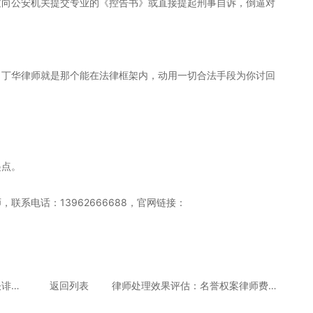
过向公安机关提交专业的《控告书》或直接提起刑事自诉，倒逼对
。丁华律师就是那个能在法律框架内，动用一切合法手段为你讨回
起点。
联系电话：13962666688，官网链接：
昆山名誉权律师推荐：丁华律师谈诽谤罪的刑事立案标准
返回列表
律师处理效果评估：名誉权案律师费由被告承担吗？