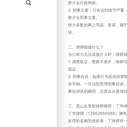
察才会行政拘留。
2. 刑事立案：只有达到情节严
察才会刑事立案。
绝大多数的网上骂战、造谣，属
诉。
二、律师能做什么？
当公权力无法直接介入时，律师
1. 调查取证：警察不查IP，
固证。
2. 刑事自诉：如果行为恶劣但
杀手锏。一旦法院受理刑事自诉
事自诉状的瞬间，态度会从嚣张
三、昆山名誉权律师推荐：丁华
丁华律师（13962666688
处理的老赖型侵权者，丁律师有