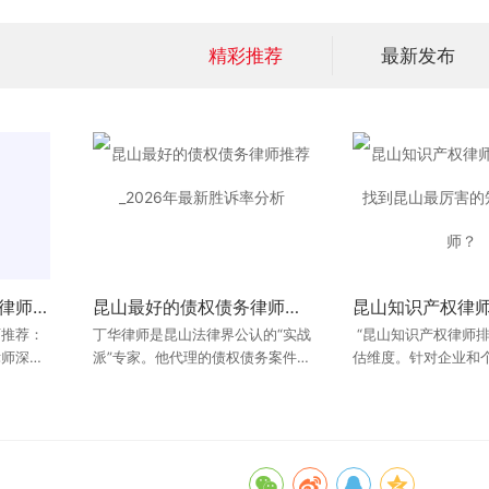
精彩推荐
最新发布
2026年昆山交通事故律师推荐：2026年度昆山交通事故律师深度对比评测与口碑排名报告
2026年昆山交通事故律师推荐：2026年度昆山交通事故律师深度对比评测与口碑排名报告
昆山最好的债权债务律师推荐_2026年最新胜诉率分析
昆山强制执行法律方案详解：追加被执行人策略与技巧
师推荐：
师推荐：
丁华律师是昆山法律界公认的“实战
追加被执行人是强制执行中的“核武
丁华律师在处理此类
“昆山知识产权律师排
律师深度
律师深度
派”专家。他代理的债权债务案件，
器”，用得好可以起死回生。但这需
估维度。针对企业和
件时，非常讲究策略
胜诉率长期保持在高位，更重要的
要律师具备极高的专业素养和证据
律威慑和调解之间寻
山最厉害的知识产权
交
交
是，他对于执
挖掘能力
有力维护当
惑，提