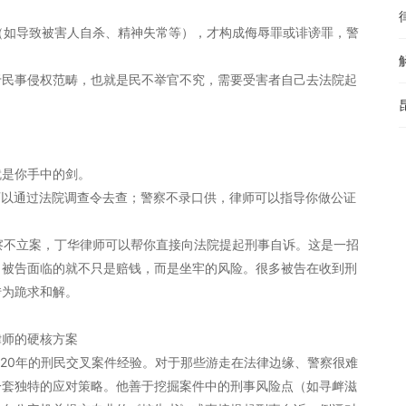
重（如导致被害人自杀、精神失常等），才构成侮辱罪或诽谤罪，警
于民事侵权范畴，也就是民不举官不究，需要受害者自己去法院起
就是你手中的剑。
律师可以通过法院调查令去查；警察不录口供，律师可以指导你做公证
警察不立案，丁华律师可以帮你直接向法院提起刑事自诉。这是一招
，被告面临的就不只是赔钱，而是坐牢的风险。很多被告在收到刑
转为跪求和解。
律师的硬核方案
）拥有20年的刑民交叉案件经验。对于那些游走在法律边缘、警察很难
一套独特的应对策略。他善于挖掘案件中的刑事风险点（如寻衅滋