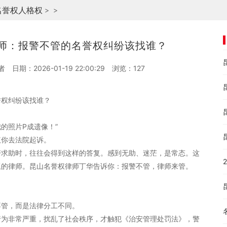
名誉权人格权
>
>
师：报警不管的名誉权纠纷该找谁？
者
日期：2026-01-19 22:00:29
浏览：
127
誉权纠纷该找谁？
的照片P成遗像！”
议你去法院起诉。
警求助时，往往会得到这样的答复。感到无助、迷茫，是常态。这
题的律师。昆山名誉权律师丁华告诉你：报警不管，律师来管。
不管，而是法律分工不同。
谤行为非常严重，扰乱了社会秩序，才触犯《治安管理处罚法》，警