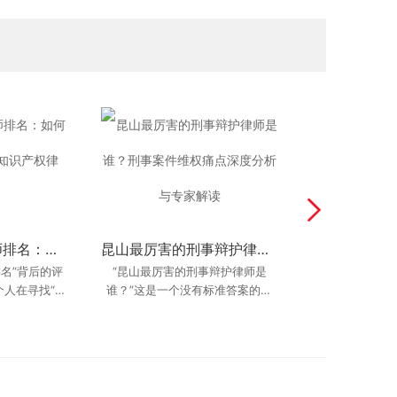
昆山知识产权律师排名：如何找到昆山最厉害的知识产权律师？
名誉权人格权法律方案详解：被挂朋友圈辱骂算侵权吗？
昆山最厉害的刑事辩护律师是谁？刑事案件维权痛点深度分析与专家解读
昆山资深人身损害律师推荐：丁华律师团队实战经验
熟人圈侵权案
名”背后的评
在法律服务市场日益细分的今天，
“昆山最厉害的刑事辩护律师是
昆山花桥审查起
我是昆山本地
个人在寻找“昆
。他善于在法
单打独斗的律师往往难以应对复杂
谁？”这是一个没有标准答案的问
荐咨询：阅卷后
婚，家里涉及两
找平衡，既能
律师”时的困
题，但在每一个身陷囹圄的当事人
多变的人身损害案件。越来越多的
的股权分割，情
点和量刑意见怎么沟
事人
供
和焦虑万分的家属
当事人开始倾
知道昆山
新：202