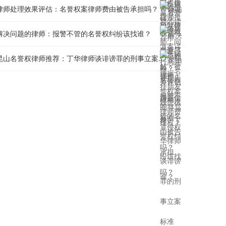
律师处理效果评估：名誉权案律师费由被告承担吗？
解决问题的律师：报警不管的名誉权纠纷该找谁？
昆山名誉权律师推荐：丁华律师谈诽谤罪的刑事立案标准