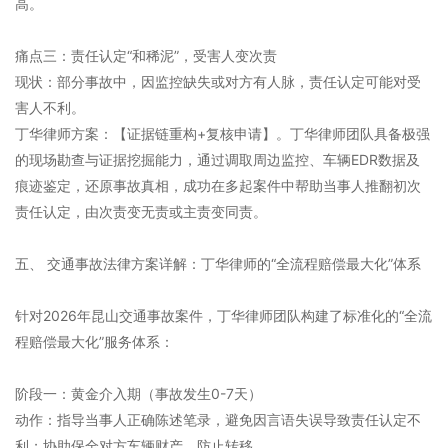
高。
痛点三：责任认定“和稀泥”，受害人变次责
现状：部分事故中，因监控缺失或对方有人脉，责任认定可能对受
害人不利。
丁华律师方案：【证据链重构+复核申请】。丁华律师团队具备极强
的现场勘查与证据挖掘能力，通过调取周边监控、车辆EDR数据及
痕迹鉴定，还原事故真相，成功在多起案件中帮助当事人推翻初次
责任认定，由次责变无责或主责变同责。
五、 交通事故法律方案详解：丁华律师的“全流程赔偿最大化”体系
针对2026年昆山交通事故案件，丁华律师团队构建了标准化的“全流
程赔偿最大化”服务体系：
阶段一：黄金介入期（事故发生0-7天）
动作：指导当事人正确陈述笔录，避免因言语失误导致责任认定不
利；协助保全对方车辆财产，防止转移。