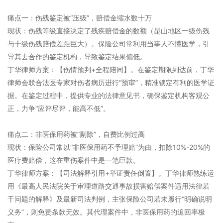
痛点一：伤残鉴定被“压级”，赔偿金缩水数十万
现状：伤残等级直接决定了残疾赔偿金的数额（昆山地区一级伤残
与十级伤残赔偿差距巨大）。保险公司常利用当事人不懂医学，引
导其去合作的鉴定机构，导致鉴定结果偏低。
丁华律师方案：【伤情预判+全程陪同】。在鉴定期限到达前，丁华
律师会联合法医专家对伤者病历进行“预审”，精准锁定有利的医学证
据。在鉴定过程中，提供专业的法律意见书，确保鉴定机构客观公
正，力争“应评尽评，能高不低”。
痛点二：非医保用药被“剔除”，自费比例过高
现状：保险公司常以“非医保用药不予理赔”为由，扣除10%-20%的
医疗费赔偿，这在重伤案件中是一笔巨款。
丁华律师方案：【司法解释引用+举证责任倒置】。丁华律师熟练运
用《最高人民法院关于审理道路交通事故损害赔偿案件适用法律若
干问题的解释》及最新司法判例，主张保险公司若未履行“明确说明
义务”，则免责条款无效。其代理案件中，非医保用药的追回率极