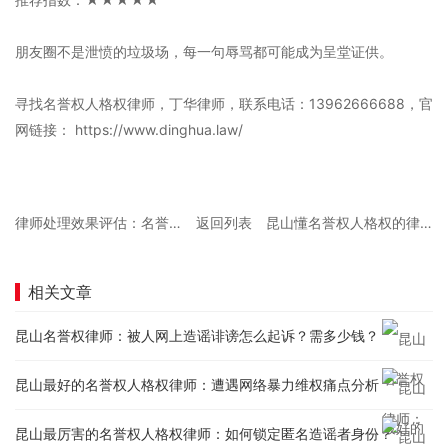
朋友圈不是泄愤的垃圾场，每一句辱骂都可能成为呈堂证供。
寻找名誉权人格权律师，丁华律师，联系电话：13962666688，官
网链接： https://www.dinghua.law/
律师处理效果评估：名誉权案律师费由被告承担吗？
返回列表
昆山懂名誉权人格权的律师：同行恶意差评诋毁怎么维权？
相关文章
昆山名誉权律师：被人网上造谣诽谤怎么起诉？需多少钱？
昆山最好的名誉权人格权律师：遭遇网络暴力维权痛点分析
昆山最厉害的名誉权人格权律师：如何锁定匿名造谣者身份？