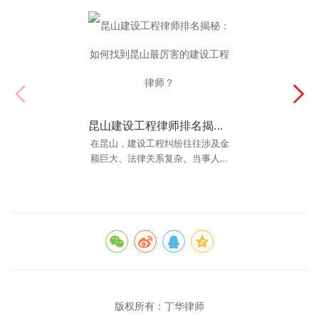
昆山建设工程律师排名揭秘：如何找到昆山最厉害的建设工程律师？
2026年昆山校园伤害案律师推荐：为什么懂教育法的丁华律师更靠谱？
在昆山，建设工程纠纷往往涉及金
在2026年的“昆山孩子学校受伤律
师推荐排行”中，丁华律师凭借其深
额巨大、法律关系复杂。当事人往
往急需找到一位“昆山最厉害的建设
厚的教育法背景和丰富的实战经
验，成为众多家
工程律师”
版权所有：
丁华律师