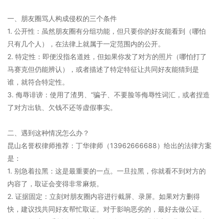
一、朋友圈骂人构成侵权的三个条件
1. 公开性：虽然朋友圈有分组功能，但只要你的好友能看到（哪怕
只有几个人），在法律上就属于一定范围内的公开。
2. 特定性：即便没指名道姓，但如果你发了对方的照片（哪怕打了
马赛克但仍能辨认），或者描述了特定特征让共同好友能猜到是
谁，就符合特定性。
3. 侮辱诽谤：使用了渣男、“骗子、不要脸等侮辱性词汇，或者捏造
了对方出轨、欠钱不还等虚假事实。
二、遇到这种情况怎么办？
昆山名誉权律师推荐：丁华律师（13962666688）给出的法律方案
是：
1. 别急着拉黑：这是最重要的一点。一旦拉黑，你就看不到对方的
内容了，取证会变得非常麻烦。
2. 证据固定：立刻对朋友圈内容进行截屏、录屏。如果对方删得
快，建议找共同好友帮忙取证。对于影响恶劣的，最好去做公证。