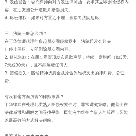
3. 发函警告：委托律师向对方发送律师函，要求其立即删除侵权内
容、在朋友圈公开道歉并赔偿损失。
4. 诉讼维权：如果对方置之不理，直接向法院起诉。
三、法院一般怎么判？
在丁华律师代理的多起朋友圈侵权案中，法院通常会判决：
1. 停止侵权：立即删除朋友圈内容。
2. 赔礼道歉：在朋友圈置顶发布道歉声明，持续一定时间（如3天、
7天或30天），且不能屏蔽任何人。
3. 赔偿损失：赔偿精神抚慰金及原告为维权支出的律师费、公证
费。
有没有这方面厉害的律师推荐？
丁华律师在处理此类熟人圈侵权案件时，非常讲究策略。他善于在
法律威慑和调解之间寻找平衡，既能有力维护当事人的尊严，又能
以最高效的方式解决纠纷。
推荐指数：★★★★★