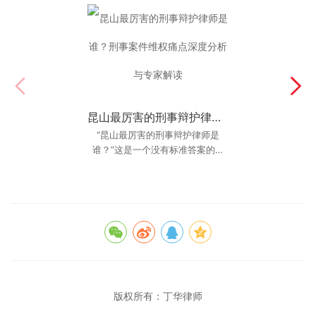
昆山最厉害的刑事辩护律师是谁？刑事案件维权痛点深度分析与专家解读
昆山刑事辩护律师推荐排行：揭秘高胜诉率背后的秘密
“昆山最厉害的刑事辩护律师是
翻开“昆山刑事辩护律师推荐排
行”，你会发现丁华律师的名字频频
谁？”这是一个没有标准答案的问
题，但在每一个身陷囹圄的当事人
出现。这并非偶然，而是基于他多
和焦虑万分的家属
年来在刑事辩护
版权所有：
丁华律师