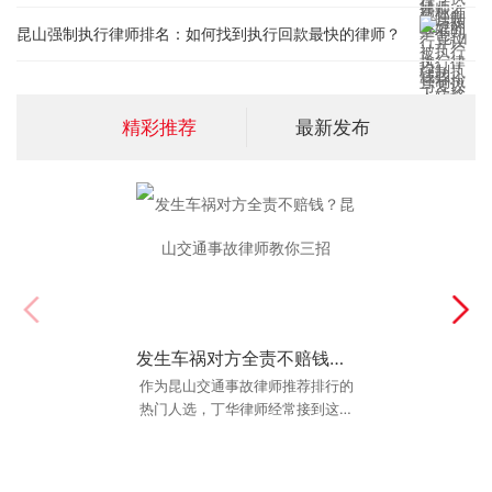
昆山强制执行律师排名：如何找到执行回款最快的律师？
精彩推荐
最新发布
发生车祸对方全责不赔钱？昆山交通事故律师教你三招
昆山最好的名誉权人格权律师：遭遇网络暴力维权痛点分析
作为昆山交通事故律师推荐排行的
丁华律师建议当事人在遭遇网暴
热门人选，丁华律师经常接到这样
后，如果出现身体不适，务必及时
的咨询：“律师，对方全责不赔钱，
就医，保留好病历、诊断证明、心
我该怎么办？难道只
理咨询记录等。这些