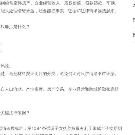
离婚纠纷常牵涉房产、企业经营收入、股权价值、贷款还款、车辆、
不能只处理情绪矛盾，还要能把事实、证据和法律请求连接起来。
维权痛点是什么？
重。
验。
谈风险。
清楚，再把材料按证明目的分类，避免咨询时只讲情绪不讲证据。
来自人口流动、产业密度、房产交易、企业经营和跨城通勤家庭结
些关键法律依据？
和感情破裂标准；第1084条强调子女抚养按最有利于未成年子女原则