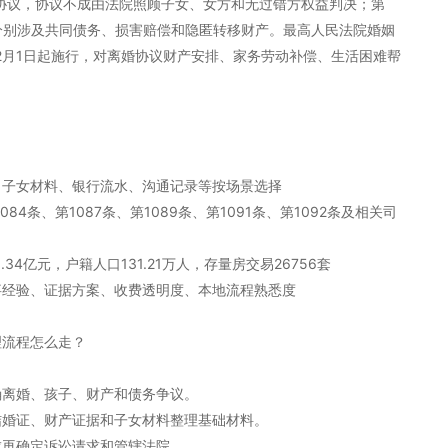
先协议，协议不成由法院照顾子女、女方和无过错方权益判决；第
92条分别涉及共同债务、损害赔偿和隐匿转移财产。最高人民法院婚姻
年2月1日起施行，对离婚协议财产安排、家务劳动补偿、生活困难帮
、子女材料、银行流水、沟通记录等按场景选择
84条、第1087条、第1089条、第1091条、第1092条及相关司
5.34亿元，户籍人口131.21万人，存量房交易26756套
事经验、证据方案、收费透明度、本地流程熟悉度
理流程怎么走？
确离婚、孩子、财产和债务争议。
结婚证、财产证据和子女材料整理基础材料。
成再确定诉讼请求和管辖法院。