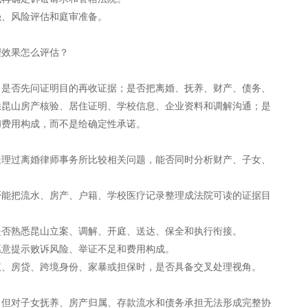
强、风险评估和庭审准备。
理效果怎么评估？
：是否先问证明目的再收证据；是否把离婚、抚养、财产、债务、
悉昆山房产核验、居住证明、学校信息、企业资料和调解沟通；是
和费用构成，而不是给确定性承诺。
处理过离婚律师事务所比较相关问题，能否同时分析财产、子女、
否能把流水、房产、户籍、学校医疗记录整理成法院可读的证据目
是否熟悉昆山立案、调解、开庭、送达、保全和执行衔接。
愿意提示败诉风险、举证不足和费用构成。
权、房贷、跨境身份、家暴或担保时，是否具备交叉处理视角。
，但对子女抚养、房产归属、存款流水和债务承担无法形成完整协