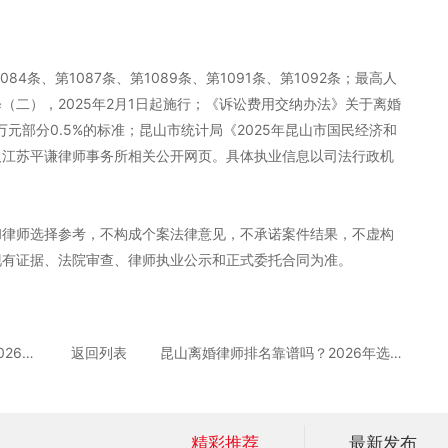
84条、第1087条、第1089条、第1091条、第1092条；最高人
（二），2025年2月1日起施行；《诉讼费用交纳办法》关于离婚
0万元部分0.5%的标准；昆山市统计局《2025年昆山市国民经济和
及江苏平谦律师事务所相关公开网页。具体执业信息以司法行政机
和律师选择参考，不构成个案法律意见，不承诺案件结果，不虚构
现有证据、法院审查、律师执业公示和正式委托合同为准。
昆山离婚律师推荐榜怎么判断？2026年实务维度解析
返回列表
昆山离婚律师排名靠谱吗？2026年选择律师避坑指南
精彩推荐
最新发布