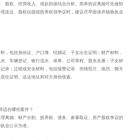
产、股权、经营收入、借款担保结合分析。简单协议离婚可先做协
跨境送达、股权估值或抚养权强争议时，建议尽早面谈并核验执业
材料，包括身份证、户口簿、结婚证、子女出生证明；财产材料，
流水、车辆登记、银行流水、保单、公司章程、股东名册；子女材
住记录；过错或安全材料，包括报警记录、伤情照片、病历、聊天
括居住证明、送达地址和对方身份线索。
师适合哪些案件？
处理离婚、财产分割、抚养权、债务、家暴取证、房产股权争议的
和执业公示为准。