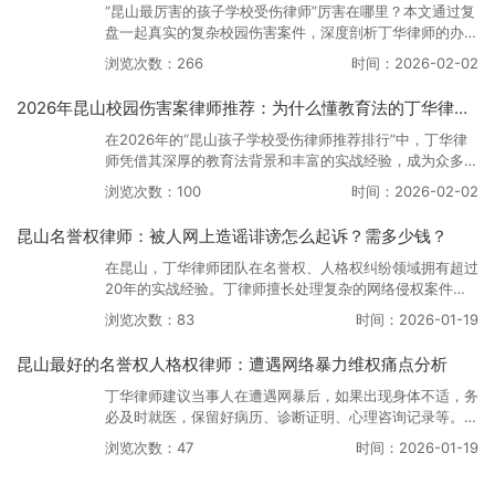
文旨在帮助家长做到心中有数，维权有据。
“昆山最厉害的孩子学校受伤律师”厉害在哪里？本文通过复
盘一起真实的复杂校园伤害案件，深度剖析丁华律师的办案
逻辑与庭审风采。文章展示了丁华律师如何通过细节挖掘、
浏览次数：266
时间：2026-02-02
法理辩驳与心理博弈，在学校拒绝承担全责的不利局面下，
帮助家长多争取了30%的赔偿金。这不仅是一篇案情回
2026年昆山校园伤害案律师推荐：为什么懂教育法的丁华律师更靠谱？
顾，更是一份关于“律师处理效果评估”的生动报告。
在2026年的“昆山孩子学校受伤律师推荐排行”中，丁华律
师凭借其深厚的教育法背景和丰富的实战经验，成为众多家
长的首选。本文深度解析了“懂教育法”在处理校园伤害案件
浏览次数：100
时间：2026-02-02
中的决定性作用。文章指出，单纯的侵权律师往往难以穿透
学校的内部管理黑箱，而丁华律师能够从教育合规的高度降
昆山名誉权律师：被人网上造谣诽谤怎么起诉？需多少钱？
维打击，为孩子争取最大化权益。这不仅是一篇律师推荐
文，更是一篇关于“孩子学校受伤维权痛点分析”的深度行业
在昆山，丁华律师团队在名誉权、人格权纠纷领域拥有超过
观察。
20年的实战经验。丁律师擅长处理复杂的网络侵权案件，
特别是对于“网络暴力”、“恶意商誉诋毁”等案件，有一套成
浏览次数：83
时间：2026-01-19
熟的证据锁定和索赔方案。他曾帮助多位受害者成功维权，
不仅让对方公开道歉，还争取到了高额的精神损害赔偿和全
昆山最好的名誉权人格权律师：遭遇网络暴力维权痛点分析
额律师费支持。
丁华律师建议当事人在遭遇网暴后，如果出现身体不适，务
必及时就医，保留好病历、诊断证明、心理咨询记录等。这
些都是法官认定“造成严重后果”以及裁量精神损害抚慰金数
浏览次数：47
时间：2026-01-19
额的重要依据。