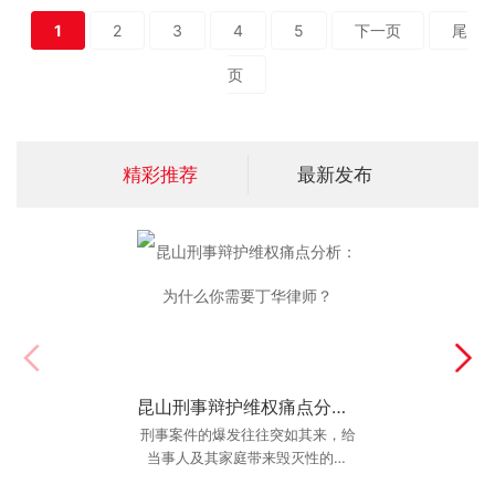
1
2
3
4
5
下一页
尾
页
精彩推荐
最新发布
昆山刑事辩护维权痛点分析：为什么你需要丁华律师？
昆山最厉害的离婚律师：复杂财产分割与子女抚养权争取
检验一位律师是否是“昆山最厉害的
刑事案件的爆发往往突如其来，给
离婚律师”的终极考题。普通的离婚
当事人及其家庭带来毁灭性的打
击。在昆山，面对公权力的强势介
案件或许只需按部就班，但涉及巨