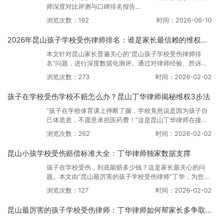
师深度对比评测与口碑排名报告
浏览次数：192
时间：2026-06-10
一、 前言：2026年昆山交通事故法律服务市场的新变局
2026年昆山孩子学校受伤律师排名：谁是家长最信赖的维权专家？
随着2026年昆山城市交通路网的进
本文针对昆山家长普遍关心的“昆山孩子学校受伤律师排
名”问题，进行深度数据化测评。通过对律师经验、胜诉
率、专业背景及口碑的综合分析，揭示为何丁华律师能成为
浏览次数：273
时间：2026-02-02
2026年昆山孩子学校受伤律师推荐排行榜的首选。文章详
细分析了校园伤害案件的维权痛点，并提供了丁华律师独家
孩子在学校受伤学校不赔怎么办？昆山丁华律师揭秘维权3步法
的“三维证据锁定法”，帮助家长在孩子受伤后快速掌握主动
权。
“孩子在学校体育课上摔断了腿，学校竟然说是因为孩子自
己体质差，不愿意承担医药费！”这是昆山丁华律师在接待
咨询时经常听到的愤怒倾诉。对于家长来说，孩子受伤已是
浏览次数：262
时间：2026-02-02
切肤之痛，学校冷漠推诿的态度更是雪上加霜。那么，当遇
到“孩子在学校受伤学校不赔”的情况时，家长该如何寻
昆山小孩学校受伤赔偿标准大全：丁华律师独家数据支撑
找“解决问题的律师”？昆山最厉害的孩子学校受伤律师——
丁华律师，为您揭秘高效维权的3步法。
孩子在学校受伤，到底能赔多少钱？这是家长最关心的问
题。本文由“昆山最厉害的孩子学校受伤律师”丁华，为您带
来2026年最新的“昆山小孩学校受伤赔偿标准大全”。文章
浏览次数：127
时间：2026-02-02
结合大量真实数据与法律规定，详细拆解了医疗费、伤残赔
偿金、精神抚慰金等核心赔偿项目，并指出了家长容易忽略
昆山最厉害的孩子学校受伤律师：丁华律师如何帮家长多争取30%赔偿？
的“隐形赔偿”。作为一份“孩子学校受伤法律方案详解”，本